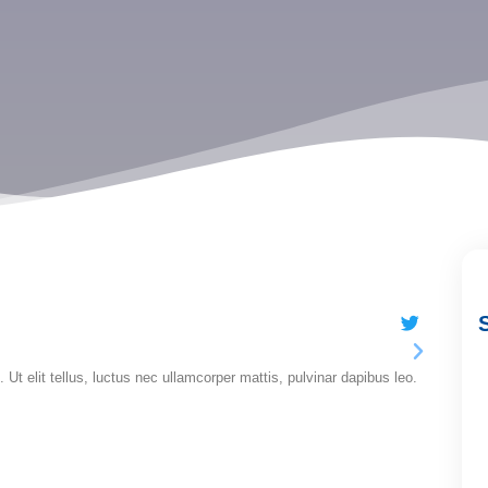
Ju
@u
 Ut elit tellus, luctus nec ullamcorper mattis, pulvinar dapibus leo.
Lorem ipsum